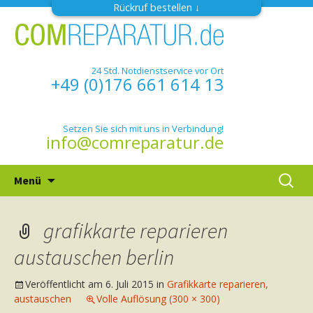
Rückruf bestellen
24 Std. Notdienstservice vor Ort
+49 (0)176 661 614 13
Setzen Sie sich mit uns in Verbindung!
info@comreparatur.de
Zum
Suchen
Menü
Inhalt
nach:
springen
grafikkarte reparieren
austauschen berlin
Veröffentlicht am
6. Juli 2015
in
Grafikkarte reparieren,
austauschen
Volle Auflösung (300 × 300)