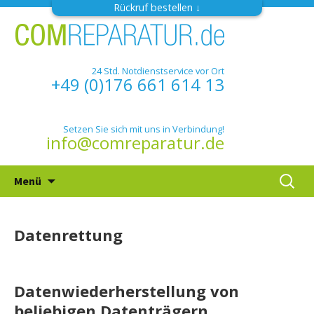
Rückruf bestellen
24 Std. Notdienstservice vor Ort
+49 (0)176 661 614 13
Setzen Sie sich mit uns in Verbindung!
info@comreparatur.de
Zum
Suchen
Menü
Inhalt
nach:
springen
Datenrettung
Datenwiederherstellung von
beliebigen Datenträgern