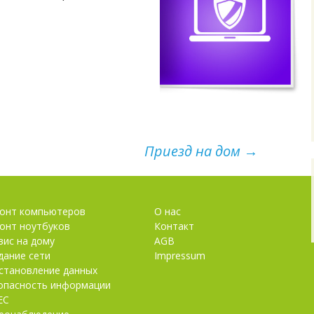
Приезд на дом
→
онт компьютеров
О нас
онт ноутбуков
Контакт
вис на дому
AGB
дание сети
Impressum
становление данных
опасность информации
EC