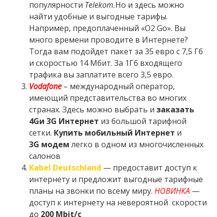
популярности
Teleko
m
.
Но и здесь можно
найти удобные и выгодные тарифы.
Например, предоплаченный «О2 Go». Вы
много времени проводите в Интернете?
Тогда вам подойдет пакет за 35 евро с 7,5 Гб
и скоростью 14 Мбит. За 1Гб входящего
трафика вы заплатите всего 3,5 евро.
Vodafone
– международный оператор,
имеющий представительства во многих
странах. Здесь можно выбрать и
заказать
4
G
и 3G Интернет
из большой тарифной
сетки.
Купить мобильный Интернет
и
3
G
модем
легко в одном из многочисленных
салонов
Kabel Deutschland
— предоставит доступ к
интернету и предложит выгодные тарифные
планы на звонки по всему миру.
НОВИНКА
—
доступ к интернету на невероятной скорости
до
200 Mbit/с