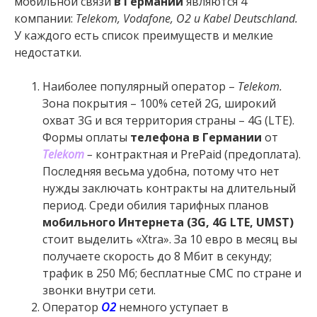
мобильной связи
в Германии
являются 4
компании:
Telekom, Vodafone,
O
2 и Kabel Deutschland.
У каждого есть список преимуществ и мелкие
недостатки.
Наиболее популярный оператор –
Teleko
m
.
Зона покрытия – 100% сетей 2G, широкий
охват 3G и вся территория страны – 4G (LTE).
Формы оплаты
телефона в Германии
от
Teleko
m
–
контрактная и PrePaid (предоплата).
Последняя весьма удобна, потому что нет
нужды заключать контракты на длительный
период. Среди обилия тарифных планов
мобильного Интернета (3G, 4G LTE, UMST)
стоит выделить «Xtra». За 10 евро в месяц вы
получаете скорость до 8 Мбит в секунду;
трафик в 250 Мб; бесплатные СМС по стране и
звонки внутри сети.
Оператор
O
2
немного уступает в